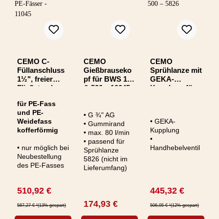
CEMO C-
CEMO
CEMO
Füllanschluss
Gießbrauseko
Sprühlanze mit
1½", freier
pf für BWS 130
GEKA-
Fließstrecke
& 500 – 10045
Kupplung für
für PE-Fässer -
BWS 130 & 500
für PE-Fass
11045
– 5826
und PE-
• G ¾" AG
Weidefass
• GEKA-
• Gummirand
kofferförmig
Kupplung
• max. 80 l/min
•
• passend für
• nur möglich bei
Handhebelventil
Sprühlanze
Neubestellung
5826 (nicht im
des PE-Fasses
Lieferumfang)
Verkaufspreis:
Verkaufspreis:
510,92 €
445,32 €
Regulärer Preis:
Regulärer Preis:
Regulärer Preis:
174,93 €
587,27 €
¹(13% gespart)
506,05 €
¹(12% gespart)