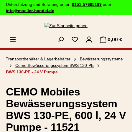
Unterstützung und Beratung unter:
0151-57695199
oder
Zum Hauptinhalt springen
info@moeller-handel.de
0,00 €
Ware
Transportbehälter & Lagerbehälter
Bewässerungssysteme
Cemo Bewässerungssystem BWS 130-PE
BWS 130-PE - 24 V Pumpe
CEMO Mobiles
Bewässerungssystem
BWS 130-PE, 600 l, 24 V
Pumpe - 11521