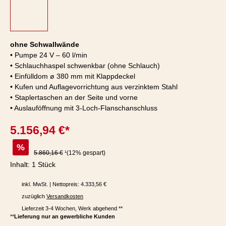
ohne Schwallwände
• Pumpe 24 V – 60 l/min
• Schlauchhaspel schwenkbar (ohne Schlauch)
• Einfülldom ø 380 mm mit Klappdeckel
• Kufen und Auflagevorrichtung aus verzinktem Stahl
• Staplertaschen an der Seite und vorne
• Auslauföffnung mit 3-Loch-Flanschanschluss
5.156,94 €*
%
Regulärer Preis:
5.860,16 €
¹(12% gespart)
Inhalt:
1 Stück
inkl. MwSt. | Nettopreis: 4.333,56 €
zuzüglich
Versandkosten
Lieferzeit 3-4 Wochen, Werk abgehend **
**
Lieferung nur an gewerbliche Kunden